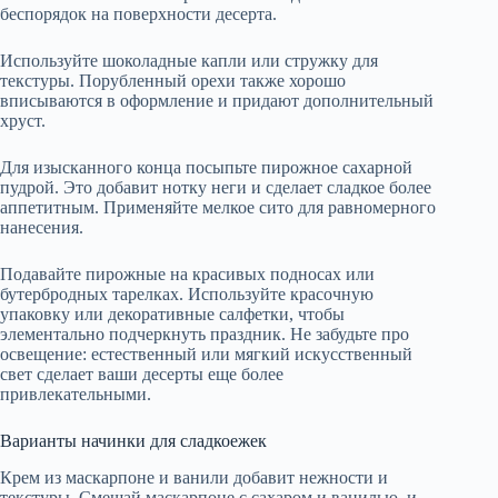
беспорядок на поверхности десерта.
Используйте шоколадные капли или стружку для
текстуры. Порубленный орехи также хорошо
вписываются в оформление и придают дополнительный
хруст.
Для изысканного конца посыпьте пирожное сахарной
пудрой. Это добавит нотку неги и сделает сладкое более
аппетитным. Применяйте мелкое сито для равномерного
нанесения.
Подавайте пирожные на красивых подносах или
бутербродных тарелках. Используйте красочную
упаковку или декоративные салфетки, чтобы
элементально подчеркнуть праздник. Не забудьте про
освещение: естественный или мягкий искусственный
свет сделает ваши десерты еще более
привлекательными.
Варианты начинки для сладкоежек
Крем из маскарпоне и ванили добавит нежности и
текстуры. Смешай маскарпоне с сахаром и ванилью, и