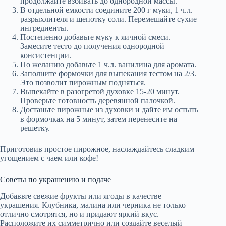
продолжайте взбивать до однородной массы.
В отдельной емкости соедините 200 г муки, 1 ч.л.
разрыхлителя и щепотку соли. Перемешайте сухие
ингредиенты.
Постепенно добавьте муку к яичной смеси.
Замесите тесто до получения однородной
консистенции.
По желанию добавьте 1 ч.л. ванилина для аромата.
Заполните формочки для выпекания тестом на 2/3.
Это позволит пирожным подняться.
Выпекайте в разогретой духовке 15-20 минут.
Проверьте готовность деревянной палочкой.
Достаньте пирожные из духовки и дайте им остыть
в формочках на 5 минут, затем перенесите на
решетку.
Приготовив простое пирожное, наслаждайтесь сладким
угощением с чаем или кофе!
Советы по украшению и подаче
Добавьте свежие фрукты или ягоды в качестве
украшения. Клубника, малина или черника не только
отлично смотрятся, но и придают яркий вкус.
Расположите их симметрично или создайте веселый