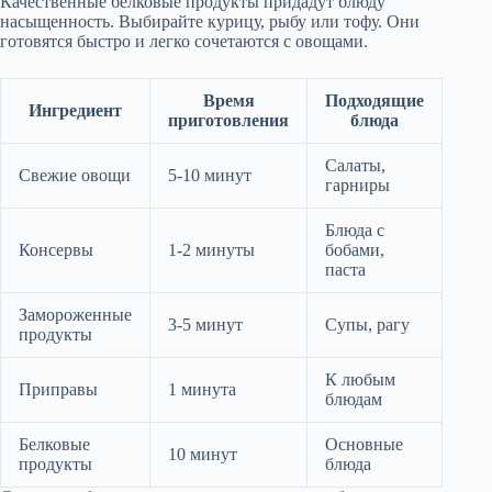
Качественные белковые продукты придадут блюду
насыщенность. Выбирайте курицу, рыбу или тофу. Они
готовятся быстро и легко сочетаются с овощами.
Время
Подходящие
Ингредиент
приготовления
блюда
Салаты,
Свежие овощи
5-10 минут
гарниры
Блюда с
Консервы
1-2 минуты
бобами,
паста
Замороженные
3-5 минут
Супы, рагу
продукты
К любым
Приправы
1 минута
блюдам
Белковые
Основные
10 минут
продукты
блюда